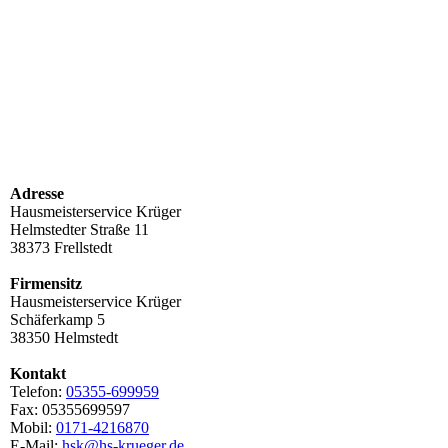
Adresse
Hausmeisterservice Krüger
Helmstedter Straße 11
38373 Frellstedt
Firmensitz
Hausmeisterservice Krüger
Schäferkamp 5
38350 Helmstedt
Kontakt
Telefon:
05355-699959
Fax: 05355699597
Mobil:
0171-4216870
E-Mail:
hsk@hs-krueger.de